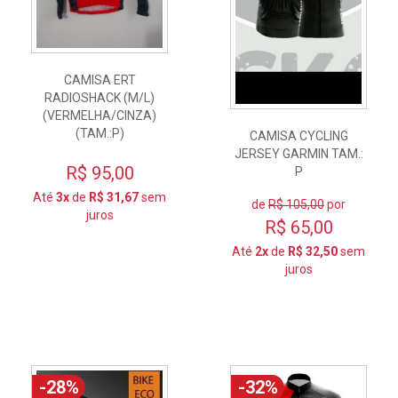
CAMISA ERT
RADIOSHACK (M/L)
(VERMELHA/CINZA)
(TAM.:P)
CAMISA CYCLING
JERSEY GARMIN TAM.:
R$ 95,00
P
Até
3x
de
R$ 31,67
sem
de
R$ 105,00
por
juros
R$ 65,00
Até
2x
de
R$ 32,50
sem
juros
-28%
-32%